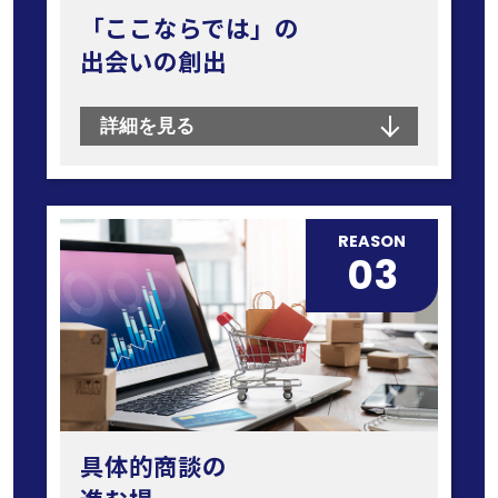
「ここならでは」の
出会いの創出
詳細を見る
REASON
03
具体的商談の