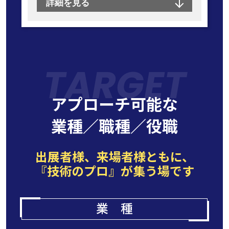
詳細を見る
TARGET
アプローチ可能な
業種／職種／役職
出展者様、来場者様ともに、
『技術のプロ』が集う場です
業 種