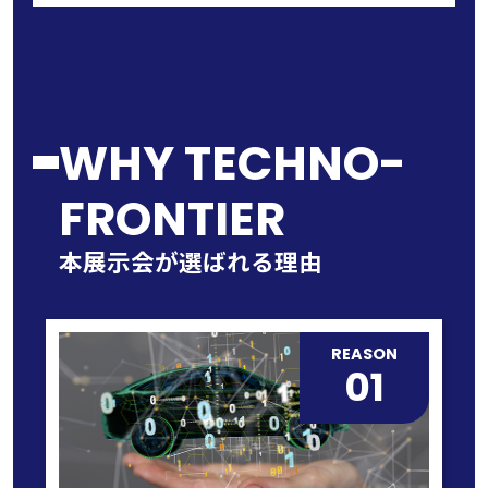
2026.07.07
会場案内図公開いたしました。
2026.05.15
WHY TECHNO-
来場事前登録受付開始いたしました。
FRONTIER
2026.05.15
WEBガイドを公開いたしました。
本展示会が選ばれる理由
2026.04.29
出展者マイページを公開いたしました。
REASON
01
2026.02.17
ソフトバンクの出展が決定いたしまし
た！
2025.08.01