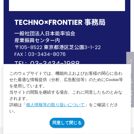
TECHNO×FRONTIER 事務局
一般社団法人日本能率協会
産業振興センター内
〒105-8522 東京都港区芝公園3-1-22
FAX：03-3434-8076
TEL:
03-3434-1988
MAIL:
tf@jma.or.jp
このウェブサイトでは、機能向上およびお客様の関心に合わ
PAGE TOP
せた最適な情報提供（分析、広告配信等）のためにCookie等
を使用しています。
当サイトの閲覧を継続する場合、これに同意したものとみな
されます。
JMA主催イベントの年間スケジュール
詳細は「
個人情報等の取り扱いについて
」をご確認くださ
個人情報等保護方針
い。
同意して閉じる